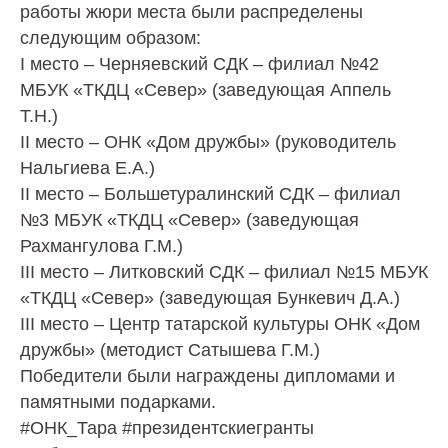
работы жюри места были распределены
следующим образом:
I место – Черняевский СДК – филиал №42
МБУК «ТКДЦ «Север» (заведующая Аппель
Т.Н.)
II место – ОНК «Дом дружбы» (руководитель
Нальгиева Е.А.)
II место – Большетуралинский СДК – филиал
№3 МБУК «ТКДЦ «Север» (заведующая
Рахмангулова Г.М.)
III место – Литковский СДК – филиал №15 МБУК
«ТКДЦ «Север» (заведующая Бункевич Д.А.)
III место – Центр татарской культуры ОНК «Дом
дружбы» (методист Сатышева Г.М.)
Победители были награждены дипломами и
памятными подарками.
#ОНК_Тара #президентскиегранты