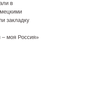
али в
емецкими
ли закладку
 – моя Россия»