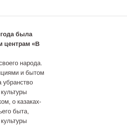
нтрам
 года была
м центрам «В
своего народа.
ициями и бытом
а убранство
 культуры
ом, о казаках-
ьего быта,
 культуры