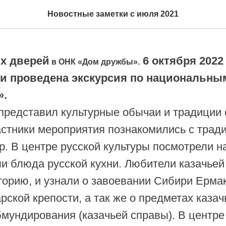
ии по национальным це
Новостные заметки с июля 2021
х дверей
6 октября 2022
в ОНК «Дом дружбы».
 и проведена экскурсия по национальны
».
представил культурные обычаи и традиции 
частники мероприятия познакомились с трад
р. В центре русской культуры посмотрели н
и блюда русской кухни. Любители казачьей
торию, и узнали о завоевании Сибири Ермак
рской крепости, а так же о предметах казач
мундирования (казачьей справы). В центре