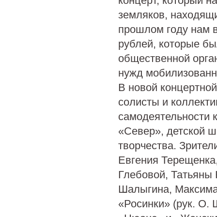
концерт, который н
земляков, находящи
прошлом году нам в
рублей, которые б
общественной орга
нужд мобилизованн
В новой концертной
солисты и коллект
самодеятельности к
«Север», детской ш
творчества. Зрител
Евгения Терещенка,
Глебовой, Татьяны 
Шалыгина, Максима
«Росинки» (рук. О.