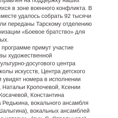
аправлен на поддержку наших
хся в зоне военного конфликта. В
месте удалось собрать 92 тысячи
ыли переданы Тарскому отделению
низации «Боевое братство» для
ых.
 программе примут участие
ивы художественной
ультурно-досугового центра
колы искусств, Центра детского
и увидят номера в исполнении
 Натальи Кропочевой, Ксении
Косачевой, Константина
 Редькина, вокального ансамбля
 Шалыгина), вокальных ансамблей