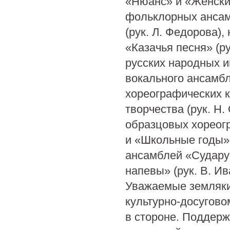
«Нюанс» и «Женские
фольклорных ансам
(рук. Л. Федорова)
«Казачья песня» (ру
русских народных и
вокального ансамбл
хореографических к
творчества (рук. Н.
образцовых хореог
и «Школьные годы» 
ансамблей «Сударуш
напевы» (рук. В. Ив
Уважаемые земляки
культурно-досугово
в стороне. Поддерж