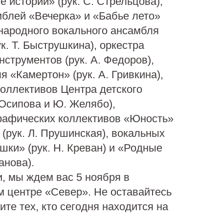
 истории» (рук. С. Стрельцова),
блей «Вечерка» и «Бабье лето»
, народного вокального ансамбля
к. Т. Быструшкина), оркестра
нструментов (рук. А. Федоров),
я «Камертон» (рук. А. Гривкина),
оллективов Центра детского
 Осипова и Ю. Желябо),
рафических коллективов «Юность»
(рук. Л. Прушинская), вокальных
ки» (рук. Н. Креван) и «Родные
анова).
, мы ждем вас 5 ноября в
м центре «Север». Не оставайтесь
ите тех, кто сегодня находится на