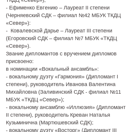
ТКДЦ «Север»);
- Ефименко Евгению – Лауреат II степени
(Черняевский СДК – филиал №42 МБУК ТКДЦ
«Север»):
- Ковалевской Дарье – Лауреат III степени
(Егоровский СДК – филиал №7 МБУК «ТКДЦ
«Север»).
Звание дипломантов с вручением дипломов
присвоено:
в номинации «Вокальный ансамбль»:
- вокальному дуэту «Гармония» (Дипломант I
степени), руководитель Иванова Валентина
Михайловна (Заливинский СДК - филиал №11
МБУК «ТКДЦ «Север»);
- вокальному ансамблю «Иллюзия» (Дипломант
II степени), руководитель Креван Наталья
Кузьминична (Мартюшевский СДК);
- вокальному дуэту «Восторг» (Дипломант III