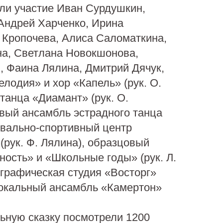
ли участие Иван Сурдушкин,
Андрей Харченко, Ирина
 Кропочева, Алиса Саломаткина,
на, Светлана Новокшонова,
, Фаина Лялина, Дмитрий Дячук,
лодия» и хор «Капель» (рук. О.
 танца «Диамант» (рук. О.
вый ансамбль эстрадного танца
евально-спортивный центр
(рук. Ф. Лялина), образцовый
ость» и «Школьные годы» (рук. Л.
графическая студия «Восторг»
 вокальный ансамбль «Камертон»
ьную сказку посмотрели 1200