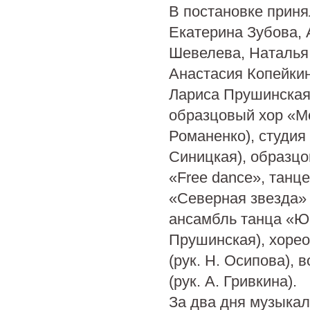
В постановке приня
Екатерина Зубова, 
Шевелева, Наталья
Анастасия Копейки
Лариса Прушинская
образцовый хор «Ме
Романенко), студия
Синицкая), образцо
«Free dance», танц
«Северная звезда» 
ансамбль танца «Юн
Прушинская), хорео
(рук. Н. Осипова),
(рук. А. Гривкина).
За два дня музыкал