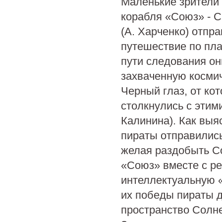
Маленькие зрители 
корабля «Союз» - С
(А. Харченко) отпр
путешествие по пл
пути следования он
захваченную космич
Черный глаз, от ко
столкнулись с этим
Калинина). Как выя
пираты отправилис
желая раздобыть С
«Союз» вместе с ре
интеллектуальную 
их победы пираты 
пространство Солне