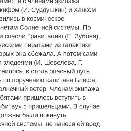
вместе с членами экипажа
кифом (И. Сурдушкин) и Ханком
авились в космическое
анетам Солнечной системы. По
и спасли Гравитацию (Е. Зубова),
ескими пиратами из галактики
торых она сбежала. А потом сами
и злодеями (И. Шевелева, Г.
снилось, в столь опасный путь
ь по поручению капитана Блефа,
олнечный ветер. Членам экипажа
бятами пришлось вступить в
«битву» с пришельцами. В случае
должны были покинуть
чной системы, не нанеся ей вред.