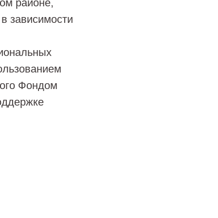
ом районе,
 в зависимости
иональных
пользованием
ного Фондом
поддержке