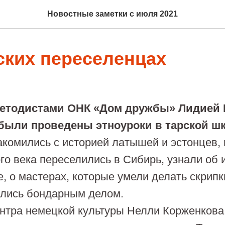
Новостные заметки с июля 2021
ских переселенцах
тодистами ОНК «Дом дружбы» Лидией 
были проведены этноуроки в тарской ш
омились с историей латышей и эстонцев, 
о века переселились в Сибирь, узнали об 
е, о мастерах, которые умели делать скрипки
ались бондарным делом.
ра немецкой культуры Нелли Корженкова 