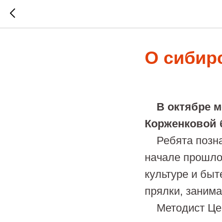
О сибир
В октябре ме
Корженковой 
Ребята познак
начале прошлог
культуре и быт
прялки, заним
Методист Цент