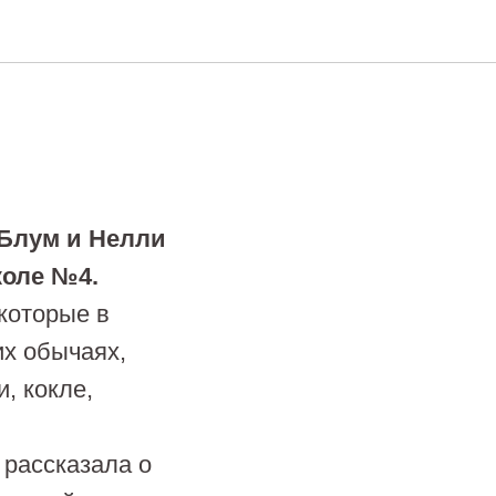
Блум и Нелли
коле №4.
которые в
их обычаях,
, кокле,
рассказала о