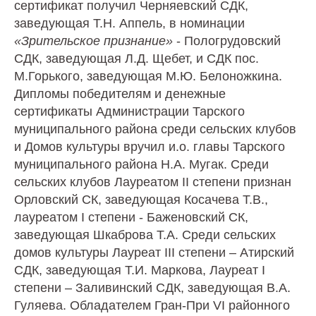
сертификат получил Черняевский СДК,
заведующая Т.Н. Аппель, в номинации
«Зрительское признание»
- Пологрудовский
СДК, заведующая Л.Д. Щебет, и СДК пос.
М.Горького, заведующая М.Ю. Белоножкина.
Дипломы победителям и денежные
сертификаты Администрации Тарского
муниципального района среди сельских клубов
и Домов культуры вручил и.о. главы Тарского
муниципального района Н.А. Мугак. Среди
сельских клубов Лауреатом II степени признан
Орловский СК, заведующая Косачева Т.В.,
лауреатом I степени - Баженовский СК,
заведующая Шкаброва Т.А. Среди сельских
домов культуры Лауреат III степени – Атирский
СДК, заведующая Т.И. Маркова, Лауреат I
степени – Заливинский СДК, заведующая В.А.
Гуляева. Обладателем Гран-При VI районного