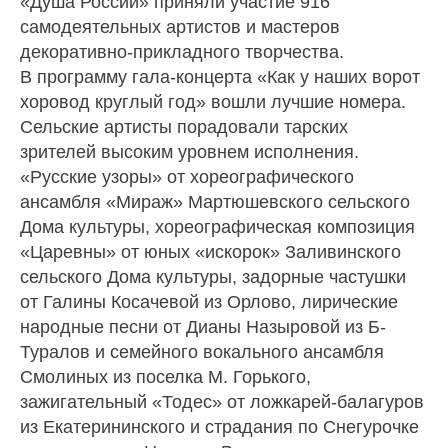
«Душа России» приняли участие 916
самодеятельных артистов и мастеров
декоративно-прикладного творчества.
В программу гала-концерта «Как у наших ворот
хоровод круглый год» вошли лучшие номера.
Сельские артисты порадовали тарских
зрителей высоким уровнем исполнения.
«Русские узоры» от хореографического
ансамбля «Мираж» Мартюшевского сельского
Дома культуры, хореографическая композиция
«Царевны» от юных «искорок» Заливинского
сельского Дома культуры, задорные частушки
от Галины Косачевой из Орлово, лирические
народные песни от Дианы Назыровой из Б-
Туралов и семейного вокального ансамбля
Смолиных из поселка М. Горького,
зажигательный «Тодес» от ложкарей-балагуров
из Екатерининского и страдания по Снегурочке