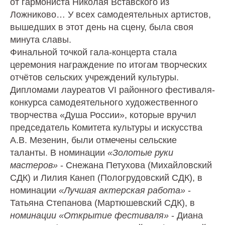
от гармониста Николая Вставского из
Ложниково… У всех самодеятельных артистов,
вышедших в этот день на сцену, была своя
минута славы.
Финальной точкой гала-концерта стала
церемония награждение по итогам творческих
отчётов сельских учреждений культуры.
Дипломами лауреатов VI районного фестиваля-
конкурса самодеятельного художественного
творчества «Душа России», которые вручил
председатель Комитета культуры и искусства
А.В. Мезенин, были отмечены сельские
таланты. В номинации
«Золотые руки
мастеров»
- Снежана Петухова (Михайловский
СДК) и Лилия Канеп (Пологрудовский СДК), в
номинации
«Лучшая актерская работа»
-
Татьяна Степанова (Мартюшевский СДК), в
номинации «Открытие фестиваля»
- Диана