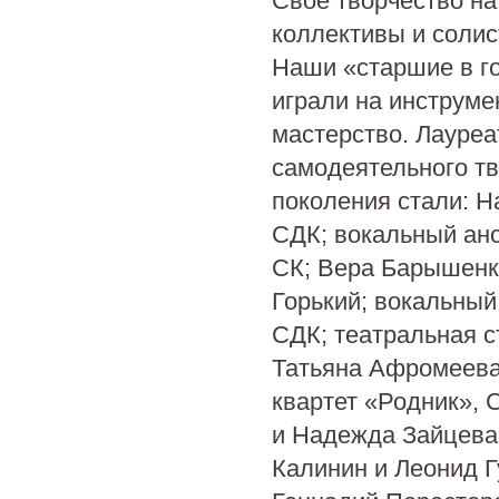
Свое творчество н
коллективы и солис
Наши «старшие в го
играли на инструме
мастерство. Лауреа
самодеятельного т
поколения стали: 
СДК; вокальный ан
СК; Вера Барышенко
Горький; вокальный
СДК; театральная с
Татьяна Афромеева
квартет «Родник», 
и Надежда Зайцева
Калинин и Леонид Г