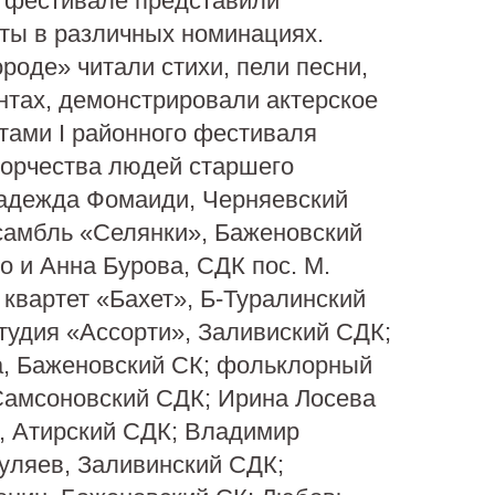
а фестивале представили
ты в различных номинациях.
роде» читали стихи, пели песни,
нтах, демонстрировали актерское
тами I районного фестиваля
ворчества людей старшего
Надежда Фомаиди, Черняевский
самбль «Селянки», Баженовский
 и Анна Бурова, СДК пос. М.
 квартет «Бахет», Б-Туралинский
тудия «Ассорти», Заливиский СДК;
, Баженовский СК; фольклорный
Самсоновский СДК; Ирина Лосева
, Атирский СДК; Владимир
уляев, Заливинский СДК;