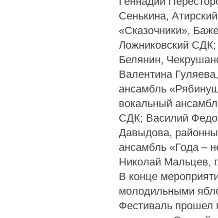
Геннадий Перестор
Сенькина, Атирски
«Сказочники», Баже
Ложниковский СДК;
Белянин, Чекрушан
Валентина Гуляева
ансамбль «Рябинуш
вокальный ансамбл
СДК; Василий Федо
Давыдова, районны
ансамбль «Года – н
Николай Мальцев, г.
В конце мероприяти
молодильными ябл
Фестиваль прошел п