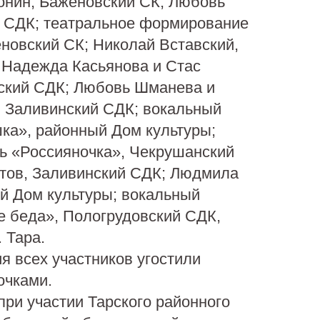
онин, Баженовский СК; Любовь
й СДК; театральное формирование
новский СК; Николай Вставский,
 Надежда Касьянова и Стас
ский СДК; Любовь Шманева и
, Заливинский СДК; вокальный
ка», районный Дом культуры;
ь «Россияночка», Чекрушанский
тов, Заливинский СДК; Людмила
й Дом культуры; вокальный
е беда», Пологрудовский СДК,
 Тара.
я всех участников угостили
очками.
ри участии Тарского районного